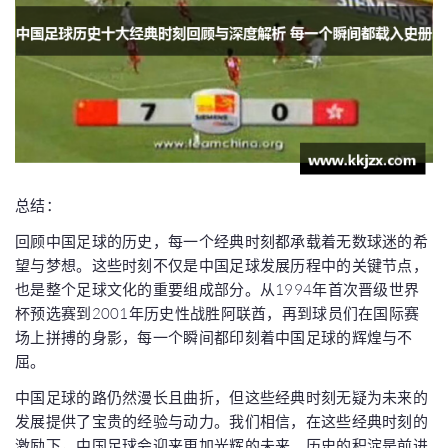
总结：
回顾中国足球的历史，每一个经典时刻都承载着无数球迷的希
望与梦想。这些时刻不仅是中国足球发展历程中的关键节点，
也是整个足球文化的重要组成部分。从1994年首次晋级世界
杯预选赛到2001年历史性战胜阿联酋，再到球员们在国际赛
场上拼搏的身影，每一个瞬间都印刻着中国足球的辉煌与不
屈。
中国足球的路仍然漫长且曲折，但这些经典时刻无疑为未来的
发展提供了宝贵的经验与动力。我们相信，在这些经典时刻的
激励下，中国足球会迎来更加光辉的未来。历史的积淀是前进