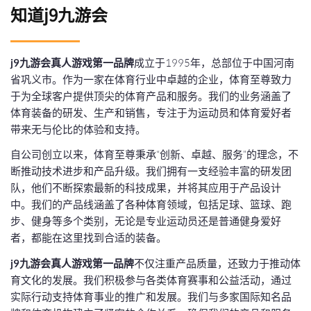
知道j9九游会
j9九游会真人游戏第一品牌
成立于1995年，总部位于中国河南
省巩义市。作为一家在体育行业中卓越的企业，体育至尊致力
于为全球客户提供顶尖的体育产品和服务。我们的业务涵盖了
体育装备的研发、生产和销售，专注于为运动员和体育爱好者
带来无与伦比的体验和支持。
自公司创立以来，体育至尊秉承“创新、卓越、服务”的理念，不
断推动技术进步和产品升级。我们拥有一支经验丰富的研发团
队，他们不断探索最新的科技成果，并将其应用于产品设计
中。我们的产品线涵盖了各种体育领域，包括足球、篮球、跑
步、健身等多个类别，无论是专业运动员还是普通健身爱好
者，都能在这里找到合适的装备。
j9九游会真人游戏第一品牌
不仅注重产品质量，还致力于推动体
育文化的发展。我们积极参与各类体育赛事和公益活动，通过
实际行动支持体育事业的推广和发展。我们与多家国际知名品