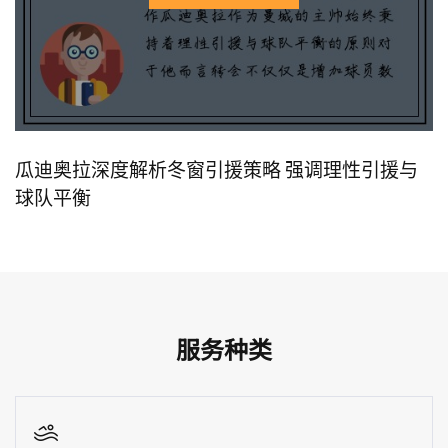
瓜迪奥拉深度解析冬窗引援策略 强调理性引援与
球队平衡
服务种类