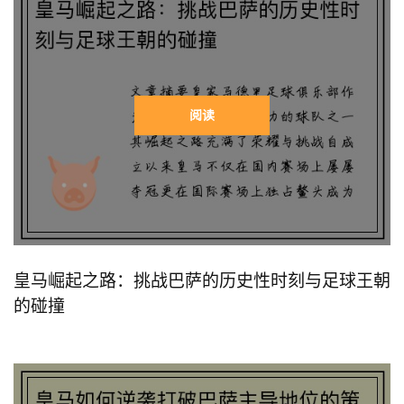
阅读
皇马崛起之路：挑战巴萨的历史性时刻与足球王朝
的碰撞