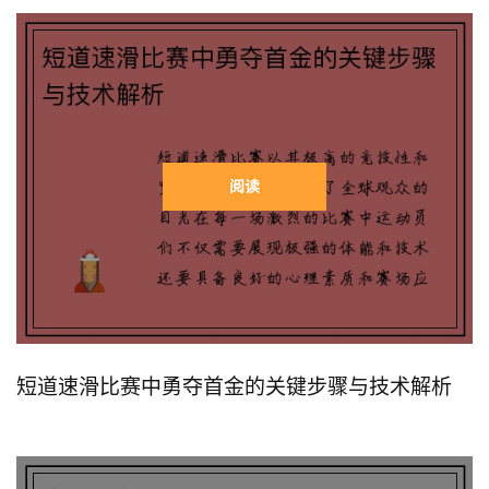
阅读
短道速滑比赛中勇夺首金的关键步骤与技术解析