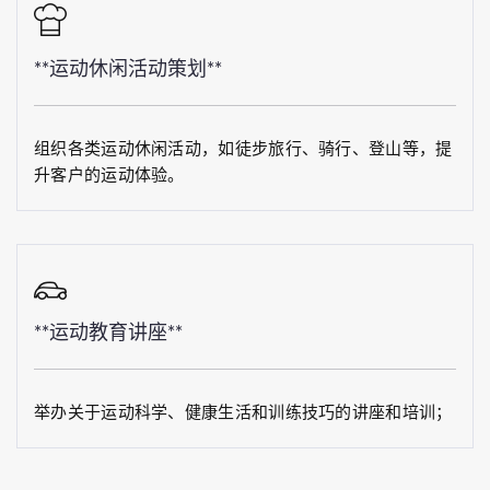
**运动休闲活动策划**
组织各类运动休闲活动，如徒步旅行、骑行、登山等，提
升客户的运动体验。
**运动教育讲座**
举办关于运动科学、健康生活和训练技巧的讲座和培训；