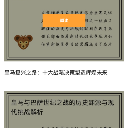
阅读
皇马复兴之路：十大战略决策塑造辉煌未来