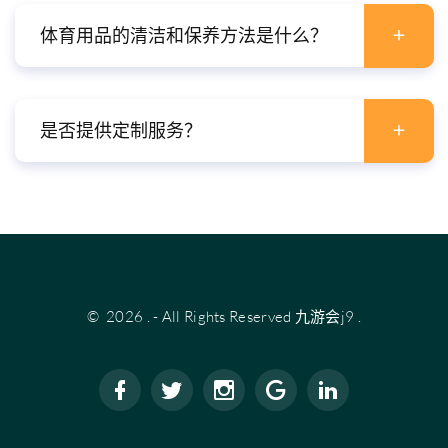
体育用品的清洁和保养方法是什么？
是否提供定制服务？
©
2026
.
- All Rights Reserved
九游会j9
.