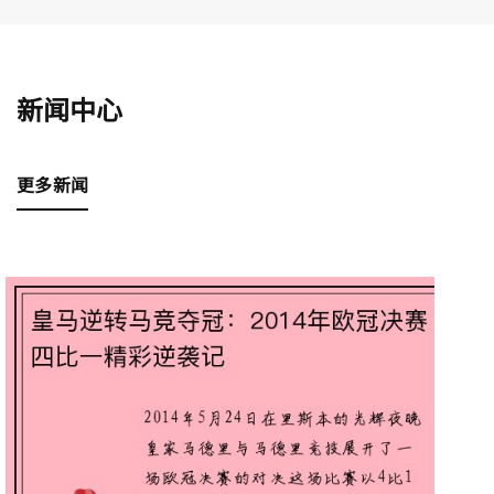
新闻中心
更多新闻