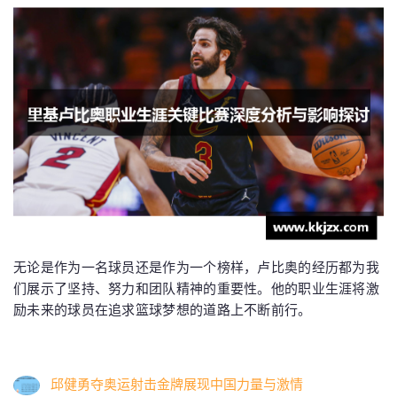
无论是作为一名球员还是作为一个榜样，卢比奥的经历都为我
们展示了坚持、努力和团队精神的重要性。他的职业生涯将激
励未来的球员在追求篮球梦想的道路上不断前行。
邱健勇夺奥运射击金牌展现中国力量与激情