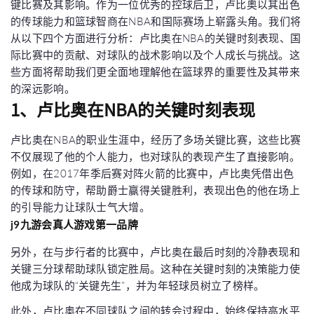
键比赛及其影响。作为一位优秀的控球后卫，卢比奥以其出色
的传球能力和篮球智商在NBA和国际赛场上崭露头角。我们将
从以下四个方面进行分析：卢比奥在NBA的关键时刻表现、国
际比赛中的贡献、对球队的战术影响以及个人成长与挑战。这
些方面将帮助我们更全面地理解他在篮球界的重要性及其带来
的深远影响。
1、卢比奥在NBA的关键时刻表现
卢比奥在NBA的职业生涯中，经历了多场关键比赛，这些比赛
不仅展现了他的个人能力，也对球队的表现产生了直接影响。
例如，在2017年季后赛对阵火箭的比赛中，卢比奥凭借出色
的传球和防守，帮助爵士赢得关键胜利，表现出色的他在场上
的引导能力让球队士气大增。
j9九游会真人游戏第一品牌
另外，在与步行者的比赛中，卢比奥在最后时刻的冷静表现和
关键三分球帮助球队锁定胜局。这种在关键时刻的决策能力使
他成为球队的“关键先生”，并为年轻球员树立了榜样。
此外，卢比奥在不同球队之间的转会过程中，始终保持高水平