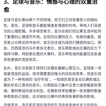
3、足球与音乐：情感与心理的双重治
愈
足球与音乐看似两个不同领域，但它们之间有着惊人的相似
性。首先，足球和音乐都能够激发情感的共鸣，带给人们深层
次的心理慰藉。许多球员表示，音乐在他们的比赛生涯中起到
了重要的心理调节作用。在经历比赛的压力、伤病的痛苦，甚
至是公众舆论的冲击时，音乐往往成为球员们情感的出口。例
如，巴西球员内马尔曾多次表示，音乐帮助他在比赛的压力下
保持冷静，特别是在面对大赛时，音乐带给他的能量往往会激
发他更高的竞技状态。
此外，音乐也有助于球员们在赛后缓解心理压力。足球是一项
高度竞技的运动，球员需要面对强大的对抗和竞争，而音乐则
成为了一种有效的“治疗手段”。一些球员甚至会在比赛前或比
赛后听自己喜欢的音乐，以帮助自己集中注意力或舒缓紧张情
绪。像阿根廷的迪马利亚，在赛前经常会播放一些安静的歌曲
来帮助自己放松，这对他在比赛中的表现有着积极的影响。
总体而言，音乐和足球在球员的生活中并非彼此对立的存在，