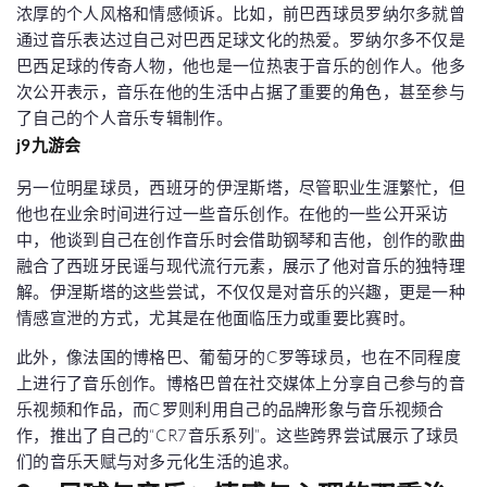
浓厚的个人风格和情感倾诉。比如，前巴西球员罗纳尔多就曾
通过音乐表达过自己对巴西足球文化的热爱。罗纳尔多不仅是
巴西足球的传奇人物，他也是一位热衷于音乐的创作人。他多
次公开表示，音乐在他的生活中占据了重要的角色，甚至参与
了自己的个人音乐专辑制作。
j9九游会
另一位明星球员，西班牙的伊涅斯塔，尽管职业生涯繁忙，但
他也在业余时间进行过一些音乐创作。在他的一些公开采访
中，他谈到自己在创作音乐时会借助钢琴和吉他，创作的歌曲
融合了西班牙民谣与现代流行元素，展示了他对音乐的独特理
解。伊涅斯塔的这些尝试，不仅仅是对音乐的兴趣，更是一种
情感宣泄的方式，尤其是在他面临压力或重要比赛时。
此外，像法国的博格巴、葡萄牙的C罗等球员，也在不同程度
上进行了音乐创作。博格巴曾在社交媒体上分享自己参与的音
乐视频和作品，而C罗则利用自己的品牌形象与音乐视频合
作，推出了自己的“CR7音乐系列”。这些跨界尝试展示了球员
们的音乐天赋与对多元化生活的追求。