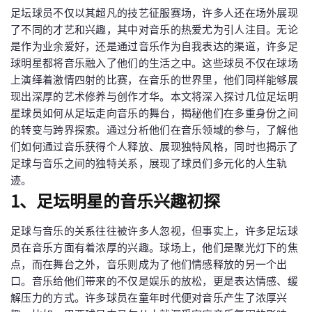
足坛球员不仅以其超凡的技艺征服赛场，许多人还在场外展现
了不同的才艺和兴趣，其中对音乐的热爱尤为引人注目。无论
是作为业余爱好，还是通过音乐作为自我表达的渠道，许多足
球明星都将音乐融入了他们的生活之中。这些球员不仅在球场
上演绎着激情四射的比赛，在音乐的世界里，他们同样能够展
现出深厚的艺术修养与创作才华。本文将深入探讨几位足坛明
星球员如何从足坛走向音乐的舞台，揭秘他们在多重身份之间
的转变与跨界探索。通过分析他们在音乐领域的参与，了解他
们如何通过音乐获得个人释放、展现独特风格，同时也揭示了
足球与音乐之间的独特关系，展现了球员们多元化的人生轨
迹。
1、足坛明星的音乐兴趣初探
足球与音乐的关系往往被许多人忽视，但事实上，许多足坛球
员在音乐方面有着浓厚的兴趣。球场上，他们是聚光灯下的焦
点，而在舞台之外，音乐则成为了他们情感释放的另一个出
口。音乐给他们带来的不仅是娱乐的放松，更是表达情感、缓
解压力的方式。许多球员在童年时代便对音乐产生了浓厚兴