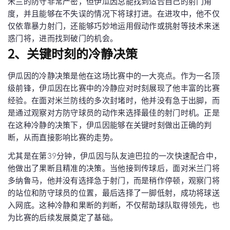
米兰的防守非常严密，但伊瓜因总能找到适合自己的射门角
度，并且能够在不失误的情况下将球打进。在进攻中，他不仅
仅依靠暴力射门，还能够巧妙地运用假动作或挑射等技术来迷
惑门将，进而找到破门的机会。
2、关键时刻的冷静决策
伊瓜因的冷静决策是他在这场比赛中的一大亮点。作为一名顶
级前锋，伊瓜因在比赛中的冷静应对时刻展现了他丰富的比赛
经验。在面对米兰防线的多次封堵时，他并没有急于出脚，而
是通过观察对方防守球员的动作来选择最佳的射门时机。正是
在这种冷静的决策下，伊瓜因能够在关键时刻做出正确的判
断，从而直接影响比赛的走势。
尤其是在第39分钟，伊瓜因与队友迪巴拉的一次快速配合中，
他做出了果断且精准的决策。当他接到传球后，面对米兰门将
多纳鲁马，他并没有选择急于射门，而是稍作停顿，观察门将
的站位和防守球员的位置，最后选择了一脚低射，成功将球送
入网底。这种冷静和果断的判断，不仅帮助球队取得领先，也
为比赛的后续发展奠定了基础。