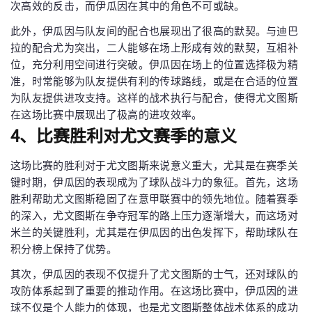
次高效的反击，而伊瓜因在其中的角色不可或缺。
此外，伊瓜因与队友间的配合也展现出了很高的默契。与迪巴
拉的配合尤为突出，二人能够在场上形成有效的默契，互相补
位，充分利用空间进行突破。伊瓜因在场上的位置选择极为精
准，时常能够为队友提供有利的传球路线，或是在合适的位置
为队友提供进攻支持。这样的战术执行与配合，使得尤文图斯
在这场比赛中展现出了极高的进攻效率。
4、比赛胜利对尤文赛季的意义
这场比赛的胜利对于尤文图斯来说意义重大，尤其是在赛季关
键时期，伊瓜因的表现成为了球队战斗力的象征。首先，这场
胜利帮助尤文图斯稳固了在意甲联赛中的领先地位。随着赛季
的深入，尤文图斯在争夺冠军的路上压力逐渐增大，而这场对
米兰的关键胜利，尤其是在伊瓜因的出色发挥下，帮助球队在
积分榜上保持了优势。
其次，伊瓜因的表现不仅提升了尤文图斯的士气，还对球队的
攻防体系起到了重要的推动作用。在这场比赛中，伊瓜因的进
球不仅是个人能力的体现，也是尤文图斯整体战术体系的成功