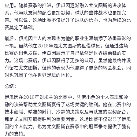
应用。随着赛季的推进，伊瓜因逐渐融入尤文图斯的进攻体
系，他与队友间的配合更加默契，球队的整体战术也更加完
善。可以说，这场比赛不仅提升了球队的信心，也为后续的比
赛奠定了基础。
最后，伊瓜因个人的表现也为他的职业生涯增添了浓墨重彩的
一笔。虽然他在2018年是尤文图斯的租借球员，但通过这场
比赛的出色发挥，伊瓜因展示了自己依然是世界级前锋的实
力。这场比赛后，伊瓜因获得了更多的认可，虽然他最终并没
有留在尤文图斯，但他的表现为他赢得了更多的转会机会，同
时也巩固了他在世界足坛的地位。
总结：
伊瓜因在2018年对米兰的比赛中，凭借出色的个人表现和冷
静的决策帮助尤文图斯赢得了这场关键的胜利。他在比赛中的
技术细腻、精准的射门、冷静的决策以及与队友的默契配合，
都是尤文图斯取得胜利的重要因素。这场比赛不仅彰显了伊瓜
因的个人能力，也为尤文图斯在赛季中的冠军争夺提供了强有
力的支持。