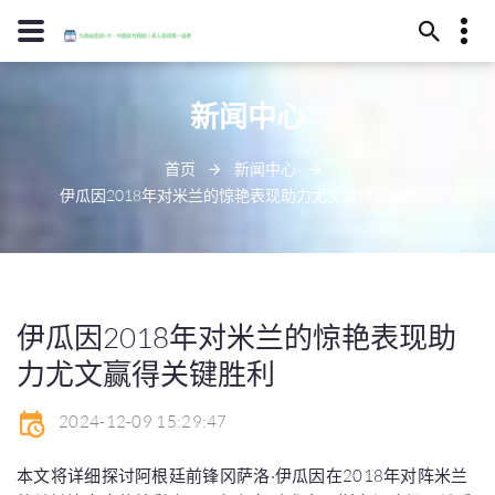
13594780211
新闻中心
淮南市勉酷城224号
infantileundefined
首页
新闻中心
伊瓜因2018年对米兰的惊艳表现助力尤文赢得关键胜利
伊瓜因2018年对米兰的惊艳表现助
力尤文赢得关键胜利
2024-12-09 15:29:47
本文将详细探讨阿根廷前锋冈萨洛·伊瓜因在2018年对阵米兰