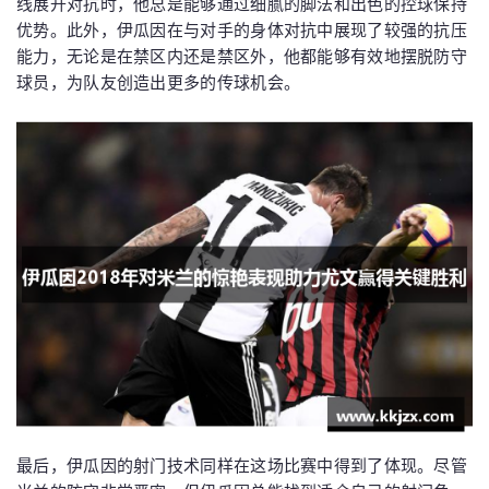
线展开对抗时，他总是能够通过细腻的脚法和出色的控球保持
优势。此外，伊瓜因在与对手的身体对抗中展现了较强的抗压
能力，无论是在禁区内还是禁区外，他都能够有效地摆脱防守
球员，为队友创造出更多的传球机会。
最后，伊瓜因的射门技术同样在这场比赛中得到了体现。尽管