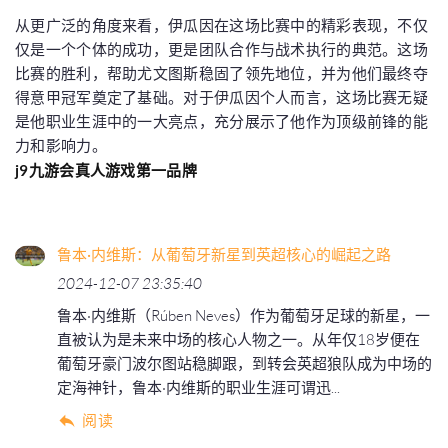
从更广泛的角度来看，伊瓜因在这场比赛中的精彩表现，不仅
仅是一个个体的成功，更是团队合作与战术执行的典范。这场
比赛的胜利，帮助尤文图斯稳固了领先地位，并为他们最终夺
得意甲冠军奠定了基础。对于伊瓜因个人而言，这场比赛无疑
是他职业生涯中的一大亮点，充分展示了他作为顶级前锋的能
力和影响力。
j9九游会真人游戏第一品牌
鲁本·内维斯：从葡萄牙新星到英超核心的崛起之路
2024-12-07 23:35:40
鲁本·内维斯（Rúben Neves）作为葡萄牙足球的新星，一
直被认为是未来中场的核心人物之一。从年仅18岁便在
葡萄牙豪门波尔图站稳脚跟，到转会英超狼队成为中场的
定海神针，鲁本·内维斯的职业生涯可谓迅...
阅读