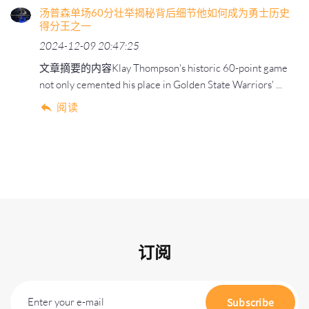
汤普森单场60分壮举揭秘背后细节他如何成为勇士历史
得分王之一
2024-12-09 20:47:25
文章摘要的内容Klay Thompson's historic 60-point game
not only cemented his place in Golden State Warriors' ...
阅读
订阅
Enter your e-mail
Subscribe