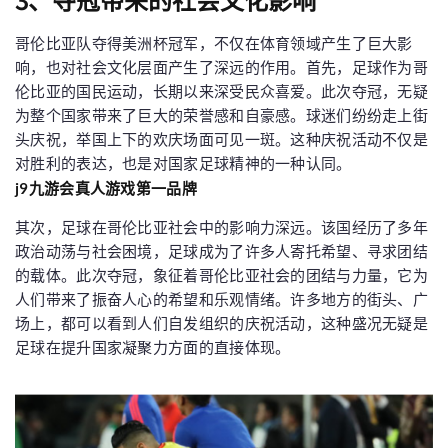
哥伦比亚队夺得美洲杯冠军，不仅在体育领域产生了巨大影
响，也对社会文化层面产生了深远的作用。首先，足球作为哥
伦比亚的国民运动，长期以来深受民众喜爱。此次夺冠，无疑
为整个国家带来了巨大的荣誉感和自豪感。球迷们纷纷走上街
头庆祝，举国上下的欢庆场面可见一斑。这种庆祝活动不仅是
对胜利的表达，也是对国家足球精神的一种认同。
j9九游会真人游戏第一品牌
其次，足球在哥伦比亚社会中的影响力深远。该国经历了多年
政治动荡与社会困境，足球成为了许多人寄托希望、寻求团结
的载体。此次夺冠，象征着哥伦比亚社会的团结与力量，它为
人们带来了振奋人心的希望和乐观情绪。许多地方的街头、广
场上，都可以看到人们自发组织的庆祝活动，这种盛况无疑是
足球在提升国家凝聚力方面的直接体现。