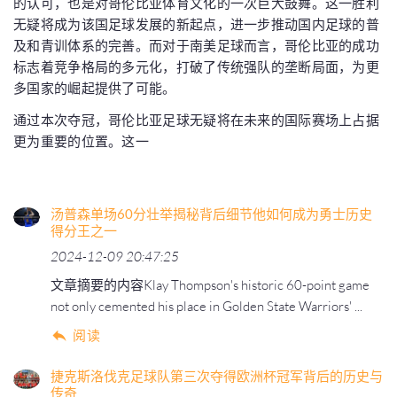
的认可，也是对哥伦比亚体育文化的一次巨大鼓舞。这一胜利
无疑将成为该国足球发展的新起点，进一步推动国内足球的普
及和青训体系的完善。而对于南美足球而言，哥伦比亚的成功
标志着竞争格局的多元化，打破了传统强队的垄断局面，为更
多国家的崛起提供了可能。
通过本次夺冠，哥伦比亚足球无疑将在未来的国际赛场上占据
更为重要的位置。这一
汤普森单场60分壮举揭秘背后细节他如何成为勇士历史
得分王之一
2024-12-09 20:47:25
文章摘要的内容Klay Thompson's historic 60-point game
not only cemented his place in Golden State Warriors' ...
阅读
捷克斯洛伐克足球队第三次夺得欧洲杯冠军背后的历史与
传奇