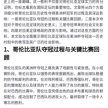
史上的一座巅峰。这一胜利不仅是对哥伦比亚足球实力的充分
证明，也标志着其在国际足坛的重要地位。文章将从四个方面
详细分析哥伦比亚队历史性夺得美洲杯冠军的过程及其深远影
响：一是哥伦比亚队夺冠的过程和关键比赛回顾；二是本次夺
冠对于哥伦比亚足球的历史意义；三是夺冠带来的社会文化影
响；四是对拉美足球格局的改变与影响。通过对这些方面的分
析，本文旨在全面展示哥伦比亚足球队在美洲杯夺冠这一历史
时刻中的表现及其广泛的社会影响。
1、哥伦比亚队夺冠过程与关键比赛回
顾
哥伦比亚队的美洲杯夺冠之路充满了戏剧性与紧张感。在小组
赛阶段，哥伦比亚队以强势的表现脱颖而出，展现出球队稳健
的防守和犀利的进攻。在对阵阿根廷、巴西等强队时，哥伦比
亚的整体配合以及球员的个人能力得到了充分的展现，特别是
在对巴西的比赛中，哥伦比亚凭借出色的战术布置和球员的默
契配合，成功压制了巴西队的进攻火力，最终取得了一场令人
难忘的胜利。