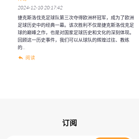
2024-12-10 20:17:42
捷克斯洛伐克足球队第三次夺得欧洲杯冠军，成为了欧洲
足球历史中的经典一幕。该次胜利不仅是捷克斯洛伐克足
球的巅峰之作，也是对国家足球历史和文化的深刻体现。
回顾这一历史事件，我们可以从球队的辉煌过往、教练
的...
阅读
订阅