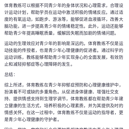
体育教练可以根据不同青少年的身体状况和心理需求，合理设
计运动计划，帮助学员在运动中激活积极的情绪反应。通过适
度的有氧运动，如跑步、游泳等，能够促进血液循环，改善大
脑功能，进一步提高青少年的情绪稳定性。此外，运动还能够
帮助青少年提高睡眠质量，缓解因失眠而加剧的情绪问题。
运动的生理效应对青少年的影响是深远的。体育教练不仅是运
动技能的传授者，也是青少年心理健康的促进者。通过科学的
运动训练，教练能够帮助青少年实现身心的全面发展，有效防
止和减轻抑郁症等心理障碍的发生。
总结：
综上所述，体育教练在青少年抑郁症预防和心理健康维护中，
扮演着不可或缺的多重角色。从促进身体健康、增强社交支
持、提供情感支持到生理学调节，体育教练都在帮助青少年建
立健康的生活方式，培养积极的心理素质，并为其提供及时的
情感关怀。在这一过程中，体育教练不仅是运动的指导者，更
是青少年心理健康的守护者。