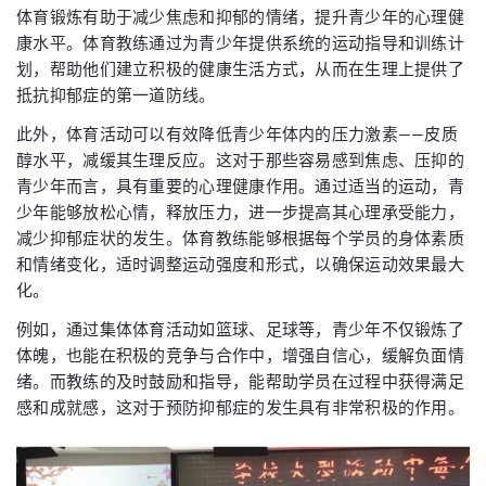
体育锻炼有助于减少焦虑和抑郁的情绪，提升青少年的心理健
康水平。体育教练通过为青少年提供系统的运动指导和训练计
划，帮助他们建立积极的健康生活方式，从而在生理上提供了
抵抗抑郁症的第一道防线。
此外，体育活动可以有效降低青少年体内的压力激素——皮质
醇水平，减缓其生理反应。这对于那些容易感到焦虑、压抑的
青少年而言，具有重要的心理健康作用。通过适当的运动，青
少年能够放松心情，释放压力，进一步提高其心理承受能力，
减少抑郁症状的发生。体育教练能够根据每个学员的身体素质
和情绪变化，适时调整运动强度和形式，以确保运动效果最大
化。
例如，通过集体体育活动如篮球、足球等，青少年不仅锻炼了
体魄，也能在积极的竞争与合作中，增强自信心，缓解负面情
绪。而教练的及时鼓励和指导，能帮助学员在过程中获得满足
感和成就感，这对于预防抑郁症的发生具有非常积极的作用。