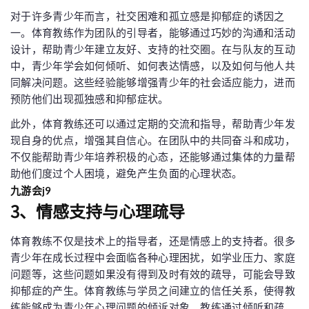
对于许多青少年而言，社交困难和孤立感是抑郁症的诱因之
一。体育教练作为团队的引导者，能够通过巧妙的沟通和活动
设计，帮助青少年建立友好、支持的社交圈。在与队友的互动
中，青少年学会如何倾听、如何表达情感，以及如何与他人共
同解决问题。这些经验能够增强青少年的社会适应能力，进而
预防他们出现孤独感和抑郁症状。
此外，体育教练还可以通过定期的交流和指导，帮助青少年发
现自身的优点，增强其自信心。在团队中的共同奋斗和成功，
不仅能帮助青少年培养积极的心态，还能够通过集体的力量帮
助他们度过个人困境，避免产生负面的心理状态。
九游会j9
3、情感支持与心理疏导
体育教练不仅是技术上的指导者，还是情感上的支持者。很多
青少年在成长过程中会面临各种心理困扰，如学业压力、家庭
问题等，这些问题如果没有得到及时有效的疏导，可能会导致
抑郁症的产生。体育教练与学员之间建立的信任关系，使得教
练能够成为青少年心理问题的倾诉对象。教练通过倾听和疏