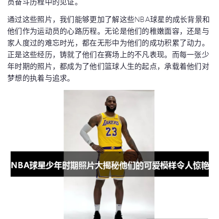
员奋斗历程中的见证。
通过这些照片，我们能够更加了解这些NBA球星的成长背景和
他们作为运动员的心路历程。无论是他们的稚嫩面容，还是与
家人度过的难忘时光，都在无形中为他们的成功积累了动力。
正是这些经历，铸就了他们在赛场上的不凡表现。而每一张少
年时期的照片，都成为了他们篮球人生的起点，承载着他们对
梦想的执着与追求。