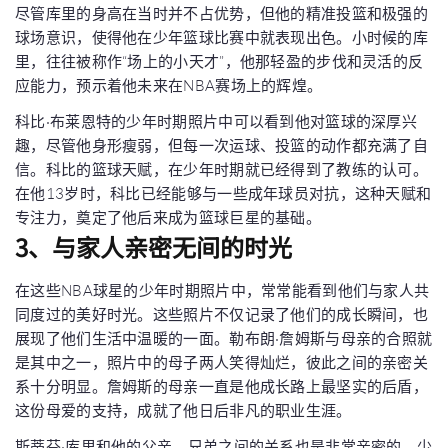
尽管库里的身高在当时并不占优势，但他的精准投篮和极强的
球场意识，使得他在少年篮球比赛中就表现出色。小时候的库
里，往往被称作“场上的小天才”，他那轻盈的步伐和灵活的反
应能力，预示着他未来在NBA赛场上的辉煌。
科比·布莱恩特的少年时期照片中可以看到他对篮球的深厚兴
趣，尽管他身形瘦弱，但每一次运球、投篮的动作都充满了自
信。科比的篮球天赋，在少年时期就已经得到了教练的认可。
在他13岁时，科比已经能够与一些成年球员对抗，这种天赋和
专注力，奠定了他后来成为篮球巨星的基础。
3、与家人亲密无间的时光
在这些NBA球星的少年时期照片中，常常能看到他们与家人共
同度过的美好时光。这些照片不仅记录了他们的成长瞬间，也
展现了他们生活中温暖的一面。勒布朗·詹姆斯与母亲的合照就
是其中之一，照片中的母子两人笑得灿烂，彼此之间的亲密关
系十分明显。詹姆斯的母亲一直是他成长路上最坚实的后盾，
这份母爱的支持，成就了他日后非凡的职业生涯。
斯蒂芬·库里和他的父亲、兄弟之间的关系也是非常亲密的。少