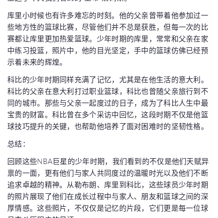
库里小时候也有许多难忘的时刻。他的父亲曾带着他参加过一
些地方性的篮球比赛，尽管他们并不总是获胜，但每一次的比
赛都让库里更加热爱篮球。少年时期的库里，常常和父亲在家
中练习投篮，照片中，他的目光坚定，手中的篮球仿佛已经预
示着未来的辉煌。
科比的少年时期同样充满了记忆，尤其是在他生活的意大利。
科比的父亲在意大利打过职业篮球，科比也曾随父亲旅行到不
同的城市。那些与父亲一起度过的日子，成为了科比人生中最
宝贵的财富。科比曾在多个采访中回忆，这段时期不仅是他篮
球技巧提升的关键，也帮助他培养了面对困难时的坚韧性格。
总结：
回顾这些NBA巨星的少年时期，我们看到的不仅是他们天赋异
禀的一面，更有他们与家人共同度过的温暖时光以及他们不断
追求卓越的精神。从勒布朗、库里到科比，这些球员少年时期
的照片展现了他们在成长过程中与家人、朋友和篮球之间的深
厚情感。这些照片，不仅仅是记忆的片段，它们更是每一位球