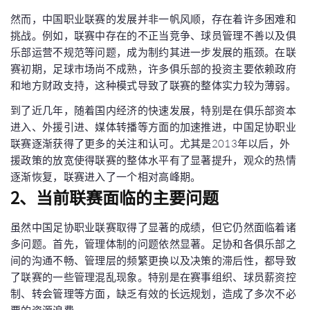
然而，中国职业联赛的发展并非一帆风顺，存在着许多困难和
挑战。例如，联赛中存在的不正当竞争、球员管理不善以及俱
乐部运营不规范等问题，成为制约其进一步发展的瓶颈。在联
赛初期，足球市场尚不成熟，许多俱乐部的投资主要依赖政府
和地方财政支持，这种模式导致了联赛的整体实力较为薄弱。
到了近几年，随着国内经济的快速发展，特别是在俱乐部资本
进入、外援引进、媒体转播等方面的加速推进，中国足协职业
联赛逐渐获得了更多的关注和认可。尤其是2013年以后，外
援政策的放宽使得联赛的整体水平有了显著提升，观众的热情
逐渐恢复，联赛进入了一个相对高峰期。
2、当前联赛面临的主要问题
虽然中国足协职业联赛取得了显著的成绩，但它仍然面临着诸
多问题。首先，管理体制的问题依然显著。足协和各俱乐部之
间的沟通不畅、管理层的频繁更换以及决策的滞后性，都导致
了联赛的一些管理混乱现象。特别是在赛事组织、球员薪资控
制、转会管理等方面，缺乏有效的长远规划，造成了多次不必