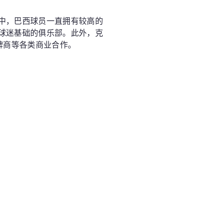
中，巴西球员一直拥有较高的
球迷基础的俱乐部。此外，克
牌商等各类商业合作。