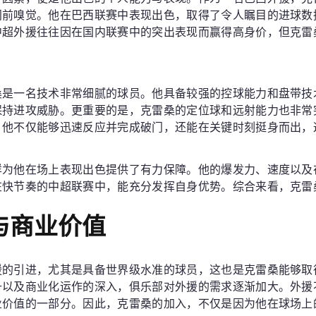
门前嗅觉。他在巴西联赛中表现出色，取得了令人瞩目的进球数
中超外援往往因在国内联赛中的突出表现而赢得高身价，但克雷
桑是一名技术非常细腻的球员。他具备较强的控球能力和盘带技
保持进攻威胁。更重要的是，克雷桑的定位球和远射能力也非常
，他不仅能够迅速反应并完成破门，还能在关键时刻挺身而出，
样为他在场上表现出色提供了有力保障。他的爆发力、速度以及
在快节奏的中超联赛中，能充分发挥自身优势。综合来看，克雷
与商业价值
援的引进，尤其是具备世界级水准的球员，这也是克雷桑能够取
升以及商业化运作的深入，俱乐部对外援的需求逐渐加大。外援
业价值的一部分。因此，克雷桑的加入，不仅是因为他在球场上