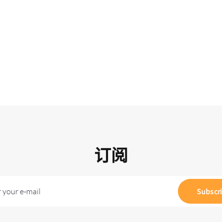
订阅
 your e-mail
Subscr