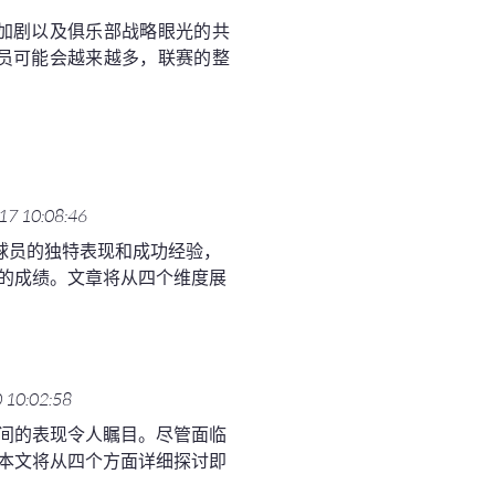
加剧以及俱乐部战略眼光的共
员可能会越来越多，联赛的整
17 10:08:46
位球员的独特表现和成功经验，
的成绩。文章将从四个维度展
 10:02:58
间的表现令人瞩目。尽管面临
本文将从四个方面详细探讨即