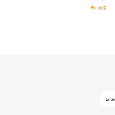
阅读
Enter