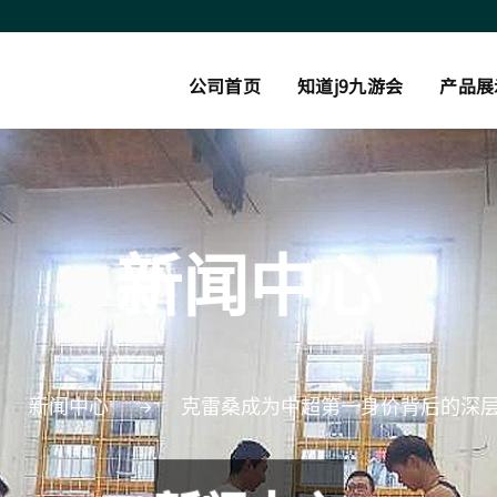
公司首页
知道j9九游会
产品展
新闻中心
新闻中心
克雷桑成为中超第一身价背后的深