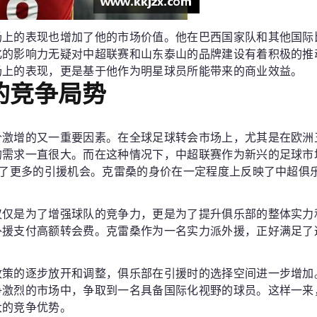
场上的表现也增加了他的市场价值。他在巴西国家队和其他国际
化的影响力无疑对中超联赛和山东泰山的品牌建设有着积极的推
场上的表现，更是基于他作为明星球员所能带来的商业效益。
的竞争局势
价激增的又一重要因素。在全球足球转会市场上，尤其是在欧洲
的需求一直很大。而在这种情况下，中超联赛作为新兴的足球市
供了更多的引援机会。克雷桑的身价在一定程度上反映了中超俱
仅仅是为了增强球队的竞争力，更是为了提升俱乐部的整体实力
外援支付高额转会费。克雷桑作为一名实力派外援，正好满足了
政策的逐步放开和调整，俱乐部在引援时的选择空间进一步增加
争激烈的市场中，争取到一名具备国际化视野的球员。这样一来
大的竞争优势。