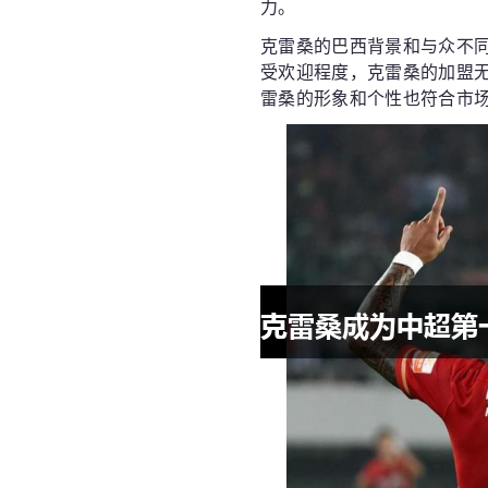
力。
克雷桑的巴西背景和与众不
受欢迎程度，克雷桑的加盟
雷桑的形象和个性也符合市场