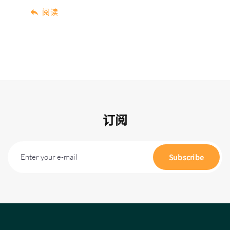
阅读
订阅
Enter your e-mail
Subscribe