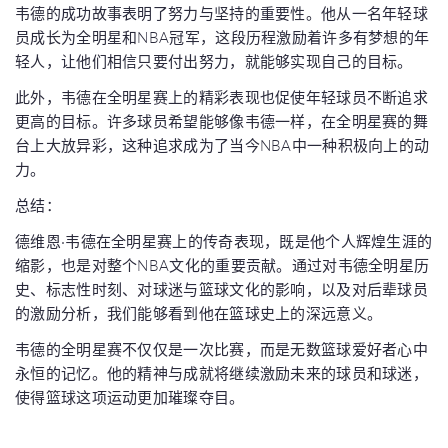
韦德的成功故事表明了努力与坚持的重要性。他从一名年轻球
员成长为全明星和NBA冠军，这段历程激励着许多有梦想的年
轻人，让他们相信只要付出努力，就能够实现自己的目标。
此外，韦德在全明星赛上的精彩表现也促使年轻球员不断追求
更高的目标。许多球员希望能够像韦德一样，在全明星赛的舞
台上大放异彩，这种追求成为了当今NBA中一种积极向上的动
力。
总结：
德维恩·韦德在全明星赛上的传奇表现，既是他个人辉煌生涯的
缩影，也是对整个NBA文化的重要贡献。通过对韦德全明星历
史、标志性时刻、对球迷与篮球文化的影响，以及对后辈球员
的激励分析，我们能够看到他在篮球史上的深远意义。
韦德的全明星赛不仅仅是一次比赛，而是无数篮球爱好者心中
永恒的记忆。他的精神与成就将继续激励未来的球员和球迷，
使得篮球这项运动更加璀璨夺目。