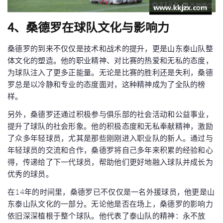
4、桑德罗在球队文化与影响力
桑德罗的到来不仅仅是技术和战术的提升，更是山东泰山队整
体文化的塑造。他的职业精神、对比赛的热爱和无私的态度，
为球队注入了更多正能量。无论是比赛的胜利还是失利，桑德
罗总是以冷静和专业的态度面对，这种精神成为了全队的榜
样。
另外，桑德罗还通过积极参与俱乐部的社会活动和公益事业，
提升了球队的社会形象。他的积极态度和无私奉献精神，激励
了众多年轻球员，尤其是那些刚刚进入职业队的新人。通过与
年轻球员的交流和合作，桑德罗将自己多年来积累的经验和心
得，传递给了下一代球员，帮助他们更好地融入球队并成长为
优秀的球员。
在14年的时间里，桑德罗已不仅仅是一名外援球员，他更是山
东泰山队文化的一部分。无论他是否在场上，桑德罗的影响力
依旧深深植根于整个球队。他代表了泰山队的精神：永不放