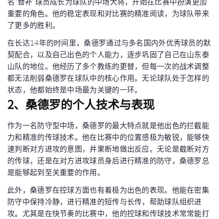
名“替补”球员成长为球队的中场大将，开始在比赛中扮演更加
重要的角色。他的稳定表现和对比赛的精准阅读，为球队带来
了更多的胜利。
在长达14年的时间里，桑德罗通过与多名国内外优秀球员的默
契配合，以及自己出色的个人能力，逐步巩固了自己在山东泰
山队的地位。他经历了多个教练的更替，但每一次的战术调整
都无法削弱桑德罗在球队中的核心作用。无论球队处于怎样的
状态，他都始终是中场最为关键的一环。
2、桑德罗的个人技术与表现
作为一名防守型中场，桑德罗的最大特点就是他出色的拦截能
力和精准的传球技术。他在比赛中的位置感极为敏锐，能够快
速判断对方进攻的意图，并果断地做出反应。无论是截断对方
的传球，还是在对方进攻球员身后进行精准的防守，桑德罗总
是能够起到至关重要的作用。
此外，桑德罗在控球方面也有着极为出色的表现。他能在密集
防守中保持冷静，进行精准的短传与长传，帮助球队组织进
攻。尤其是在快节奏的比赛中，他的控球和传球技术常常能打