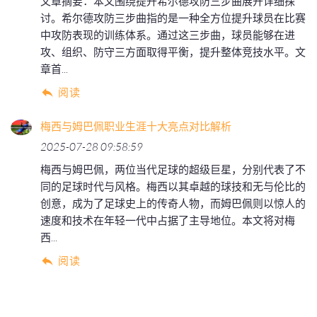
文章摘要：本文围绕提升希尔德攻防三步曲展开详细探
讨。希尔德攻防三步曲指的是一种全方位提升球员在比赛
中攻防表现的训练体系。通过这三步曲，球员能够在进
攻、组织、防守三方面取得平衡，提升整体竞技水平。文
章首...
阅读
梅西与姆巴佩职业生涯十大亮点对比解析
2025-07-28 09:58:59
梅西与姆巴佩，两位当代足球的超级巨星，分别代表了不
同的足球时代与风格。梅西以其卓越的球技和无与伦比的
创意，成为了足球史上的传奇人物，而姆巴佩则以惊人的
速度和技术在年轻一代中占据了主导地位。本文将对梅
西...
阅读