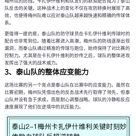
梅州队的防线。卡扎伊什维利和队友们的默契配合成为了泰山
队反击的关键。这种战术上的变化不仅在攻防转换时展现了高
效，也使得梅州队难以应对泰山队越来越快速和精确的传球体
系。
更值得一提的是，泰山队的防守球员在卡扎伊什维利传球时的
配合也非常到位。随着比赛进入高潮，梅州队的防线逐渐出现
漏洞，而泰山队通过精准的传球与跑位，始终保持了对比赛的
控制力。尤其是在卡扎伊什维利的妙传之后，球队的整体进攻
发挥出了强大的战术威力。
3、泰山队的整体应变能力
这场比赛的另一个亮点是泰山队在比赛中的应变能力。虽然在
比赛初期，梅州队凭借出色的反击战术先行取得了领先，但泰
山队并没有急于求成，而是耐心调整战略。球队的冷静和反应
速度展现了他们在逆境中的抗压能力。