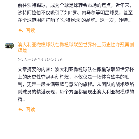
前往沙特踢球，成为全球足球转会市场的焦点。近年来，
沙特阿拉伯不仅吸引了如C罗、内马尔等明星球员，甚至
在全球范围内打响了“沙特足球”的品牌。这一次，沙特...
阅读
澳大利亚橄榄球队在橄榄球联盟世界杯上历史性夺冠再创
辉煌
2025-09-13 10:00:16
文章摘要的内容：澳大利亚橄榄球队在橄榄球联盟世界杯
上的历史性夺冠再创辉煌，不仅仅是一场体育盛事的胜
利，更是一段充满荣耀与意义的旅程。从团队的战术策略
到球员的精湛表现，每个方面都展现出澳大利亚橄榄球的
精...
阅读