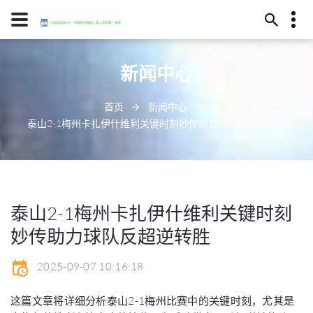
13594780211
新闻中心
淮南市勉酷城224号
infantileundefined
首页
新闻中心
泰山2-1梅州卡扎伊什维利关键时刻妙传助力球队反超逆转胜
泰山2-1梅州卡扎伊什维利关键时刻
妙传助力球队反超逆转胜
2025-09-07 10:16:18
这篇文章将详细分析泰山2-1梅州比赛中的关键时刻，尤其是