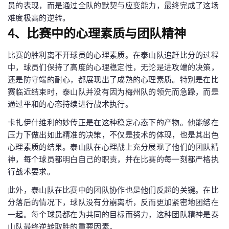
员的表现，而是通过全队的默契与应变能力，最终完成了这场
难度极高的逆转。
4、比赛中的心理素质与团队精神
比赛的胜利离不开球员的心理素质。在泰山队追赶比分的过程
中，球员们保持了高度的心理稳定性，无论是进攻端的决策，
还是防守端的耐心，都展现出了成熟的心理素质。特别是在比
赛临近结束时，泰山队并没有因为梅州队的领先而急躁，而是
通过平和的心态持续进行战术执行。
卡扎伊什维利的妙传正是在这种稳定心态下的产物。他能够在
压力下做出如此精准的决策，不仅是技术的体现，也是其出色
心理素质的结果。泰山队在心理战上充分展现了他们的团队精
神，每个球员都明白自己的职责，并在比赛的每一刻都严格执
行战术要求。
此外，泰山队在比赛中的团队协作也是他们反超的关键。在比
分落后的情况下，球队没有分崩离析，反而更加紧密地团结在
一起。每个球员都在为共同的目标而努力，这种团队精神是泰
山队最终逆转取胜的重要因素。