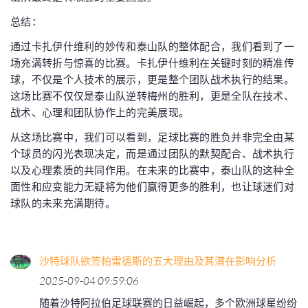
总结：
通过卡扎伊什维利的妙传和泰山队的整体配合，我们看到了一
场充满转折与惊喜的比赛。卡扎伊什维利在关键时刻的精准传
球，不仅是个人技术的展示，更是整个团队战术执行的结果。
这场比赛不仅仅是泰山队逆转梅州的胜利，更是全队在技术、
战术、心理和团队协作上的完美展现。
从这场比赛中，我们可以看到，足球比赛的胜负并非完全由某
个球员的闪光表现决定，而是通过团队的默契配合、战术执行
以及心理素质的共同作用。在未来的比赛中，泰山队的这种全
面性和应变能力无疑将为他们赢得更多的胜利，也让球迷们对
球队的未来充满期待。
沙特球队欲签帕雷德斯的五大理由及其潜在影响分析
2025-09-04 09:59:06
随着沙特阿拉伯足球联赛的日益崛起，多个欧洲球星纷纷