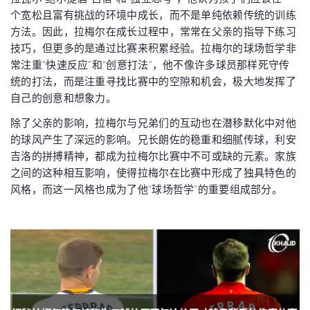
个宽松且富有挑战的环境中成长，而不是单纯依赖传统的训练
方法。因此，拉梅尔在成长过程中，常常在父亲的指导下练习
技巧，但更多的是通过比赛来积累经验。拉梅尔的球场哲学非
常注重“快速反应”和“创意打法”，他不像许多球员那样死守传
统的打法，而是注重寻找比赛中的空隙和机会，极大地发挥了
自己的创意和想象力。
除了父亲的影响，拉梅尔与兄弟们的互动也在潜移默化中对他
的球风产生了深远的影响。兄长朗佐的稳重和细腻传球，利安
吉洛的拼搏精神，都成为拉梅尔比赛中不可或缺的元素。家族
之间的这种相互影响，使得拉梅尔在比赛中形成了独具特色的
风格，而这一风格也成为了他“球场哲学”的重要组成部分。