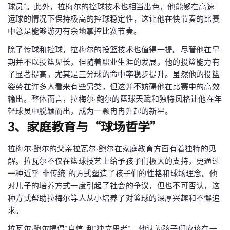
球员”。此外，拉梅尔的控球技术也相当出色，他能够在高速
运球的情况下保持极高的控球稳定性，这让他在快节奏的比赛
中总是能够游刃有余地掌控比赛节奏。
除了传球和控球，拉梅尔的投篮技术也值得一提。尽管他在早
期并不以投篮见长，但随着职业生涯的发展，他的投篮能力有
了显著提高，尤其是三分球的命中率稳步提升。虽然他的投篮
姿势在许多人看来有些另类，但这并不妨碍他在比赛中的高效
输出。整体而言，拉梅尔·鲍尔的篮球天赋和独特风格让他在年
轻球员中脱颖而出，成为一颗冉冉升起的新星。
3、家庭教育与“球场哲学”
拉梅尔·鲍尔的父亲拉瓦尔·鲍尔在家庭教育方面有着独特的见
解。拉瓦尔不仅在篮球技艺上给予孩子们极大的支持，更通过
一种近乎“非传统”的方式塑造了孩子们的性格和球场理念。他
对儿子的培养方式一度引起了社会的争议，但也不可否认，这
种方式帮助拉梅尔等人从小培养了对篮球的深厚兴趣和不懈追
求。
拉瓦尔·鲍尔提倡“自信”和“独立思考”，他认为孩子们应该在一