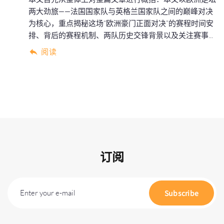
两大劲旅——法国国家队与英格兰国家队之间的巅峰对决
为核心，重点揭秘这场“欧洲豪门正面对决”的赛程时间安
排、背后的赛程机制、两队历史交锋背景以及关注赛事...
阅读
订阅
Enter your e-mail
Subscribe