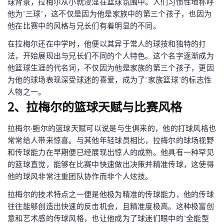
球背景，拉梅尔从小就浸淫在篮球氛围中。人们习惯性地称呼
他为“三球”，这不仅是因为他是家族中的第三个孩子，也因为
他在比赛中的风格与兄长们有着明显的不同。
在拉梅尔还在中学时，他便以其异于常人的球技和独特的打
法，开始展现出与兄长们不同的个人特色。这个名字逐渐成为
他篮球生涯的代名词，不仅因为他是家族的第三个孩子，更因
为他的球场表现深受球迷的喜爱，成为了“家族篮球”的标志性
人物之一。
2、拉梅尔的篮球天赋与比赛风格
拉梅尔·鲍尔的篮球天赋可以说是与生俱来的，他的打球风格也
常常给人带来惊喜。与其他年轻球员相比，拉梅尔的球场视野
和传球能力在早期便已经展现出惊人的成熟。他具有一种罕见
的篮球直觉，能够在比赛中快速做出决策并精准传球，这使得
他的球风非常注重团队协作而非个人炫技。
拉梅尔的技术特点之一便是他极为精准的传球能力，他的传球
往往能够创造出快速的反击机会，且精准度极高。这种极富创
意和艺术感的传球风格，也让他成为了球迷们眼中的“全能型