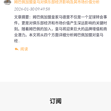
姆巴佩加盟皇马对俱乐部经济影响及其市场价值分析
2026-01-30 09:49:58
文章摘要：姆巴佩加盟皇家马德里不仅是一个足球转会事
件，更是对俱乐部经济和市场价值产生深远影响的关键时
刻。随着姆巴佩的加入，皇马将迎来巨大的品牌增值和商
业潜力。本文将从四个方面详细分析姆巴佩加盟对皇马
经...
阅读
订阅