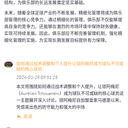
结构，为俱乐部的长远发展奠定坚实基础。
未来，随着全球足球产业的不断发展，精细化管理将成为俱乐
部管理的核心竞争力。通过精细化的管理，俱乐部不仅能够提
高自身的竞争力，还能够在激烈的市场环境中保持财务健康，
实现可持续发展。因此，俱乐部应不断完善管理机制，强化精
细化管理的实施，为实现长期发展目标提供有力保障。
如何通过战术调整和个人提升让琼阿梅尼成为球队不可或
缺的核心球员
2026-01-28 09:51:25
本文将围绕如何通过战术调整和个人提升，让琼阿梅尼
（Aurélien Tchouaméni）成为球队不可或缺的核心球员这
一主题展开深入讨论。琼阿梅尼自加盟皇家马德里以来，
凭借其出色的防守能力和强大的中场...
阅读