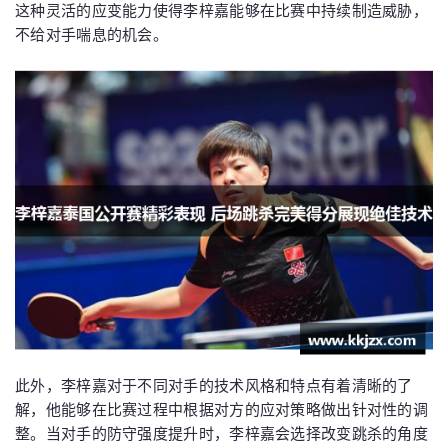
这种灵活的应变能力使得李梓嘉能够在比赛中持续制造威胁，
不给对手喘息的机会。
此外，李梓嘉对于不同对手的技术风格和特点有着清晰的了
解，他能够在比赛过程中根据对方的应对策略做出针对性的调
整。当对手的防守强度提升时，李梓嘉会选择改变跳杀的角度