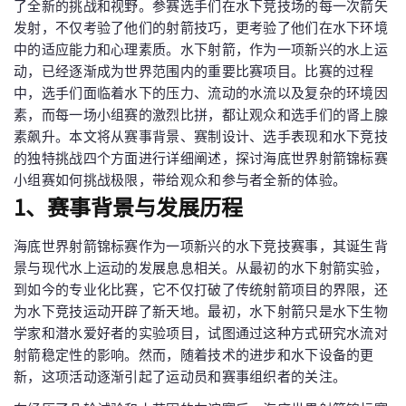
了全新的挑战和视野。参赛选手们在水下竞技场的每一次箭矢
发射，不仅考验了他们的射箭技巧，更考验了他们在水下环境
中的适应能力和心理素质。水下射箭，作为一项新兴的水上运
动，已经逐渐成为世界范围内的重要比赛项目。比赛的过程
中，选手们面临着水下的压力、流动的水流以及复杂的环境因
素，而每一场小组赛的激烈比拼，都让观众和选手们的肾上腺
素飙升。本文将从赛事背景、赛制设计、选手表现和水下竞技
的独特挑战四个方面进行详细阐述，探讨海底世界射箭锦标赛
小组赛如何挑战极限，带给观众和参与者全新的体验。
1、赛事背景与发展历程
海底世界射箭锦标赛作为一项新兴的水下竞技赛事，其诞生背
景与现代水上运动的发展息息相关。从最初的水下射箭实验，
到如今的专业化比赛，它不仅打破了传统射箭项目的界限，还
为水下竞技运动开辟了新天地。最初，水下射箭只是水下生物
学家和潜水爱好者的实验项目，试图通过这种方式研究水流对
射箭稳定性的影响。然而，随着技术的进步和水下设备的更
新，这项活动逐渐引起了运动员和赛事组织者的关注。