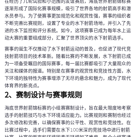
在经历了几轮试验和小范围的友谊赛后，海底世界射箭锦标赛
逐渐形成了国际化赛事规模，吸引了世界各地的射箭高手和潜
水员参与。为了使赛事更加规范化和观赏性强，赛事的组织者
不断完善比赛规则，设置了专业的水下射箭场地，并引入了先
进的水下监控和评分系统。如今，这项赛事已成为每年水上运
动大赛的重要组成部分，汇聚了世界顶尖的水下射箭选手。
赛事的诞生不仅推动了水下射箭运动的普及，也促进了现代竞
技射箭项目的技术革新。随着比赛的不断发展，水下射箭已成
为一项备受瞩目的国际赛事，每一届比赛都吸引了大量观众的
关注和媒体的报道。特别是在赛事的观赏性和竞技性方面，水
下环境的独特性为赛事增添了无尽的悬念和魅力，成为了现代
体育界的新亮点。
2、赛制设计与赛事规则
海底世界射箭锦标赛的小组赛赛制设计，旨在最大限度地考察
选手的射箭技巧与水下环境适应能力。比赛规则和赛制也经过
多次修改和完善，以确保赛事的公平性、观赏性和竞技性。在
比赛过程中，选手们需要在水下100米深的竞技场中进行射箭