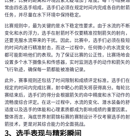
比赛，比赛的距离和环境因素无疑增加了难度。每个小组赛通
常由四名选手组成，选手们必须在规定时间内完成各自的射箭
任务，并尽量在水下环境中保持稳定。
比赛规则中，最为关键的是水下稳定性要求。由于水流的不断
变化和水的浮力，选手在射箭时不仅要精准控制箭矢的射向，
还要克服水流带来的干扰。因此，比赛中，选手们必须在极短
的时间内进行精准射击，而这一过程中，任何微小的水流变化
都可能影响他们的表现。为了保证比赛的公正性，比赛场地会
设置多个水下摄像头和传感器，实时监测选手的动作和箭矢的
飞行轨迹，确保每一箭都能被准确记录。
此外，赛事规则还包括了时间限制和成绩评定标准。选手们在
规定的时间内完成比赛，射中靶心的箭矢将获得高分。每轮比
赛结束后，选手们的得分会根据箭矢的命中精度和水下动作的
流畅度综合评定。在这一过程中，水流的变化、潜水装备的舒
适度以及选手的体能和心理素质都成为影响成绩的重要因素。
整体而言，海底世界射箭锦标赛的赛制设计不仅考察选手的射
箭技术，更是对其综合能力的全面挑战。
3、选手表现与精彩瞬间