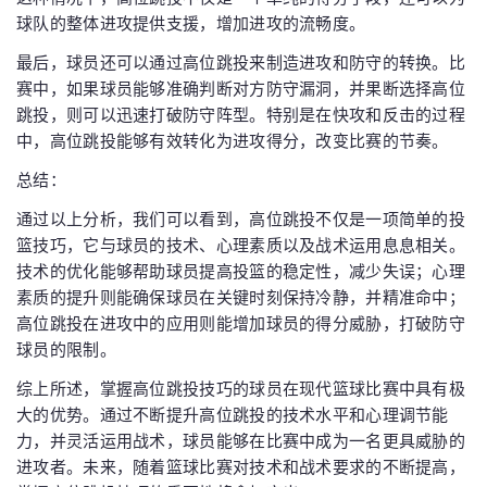
球队的整体进攻提供支援，增加进攻的流畅度。
最后，球员还可以通过高位跳投来制造进攻和防守的转换。比
赛中，如果球员能够准确判断对方防守漏洞，并果断选择高位
跳投，则可以迅速打破防守阵型。特别是在快攻和反击的过程
中，高位跳投能够有效转化为进攻得分，改变比赛的节奏。
总结：
通过以上分析，我们可以看到，高位跳投不仅是一项简单的投
篮技巧，它与球员的技术、心理素质以及战术运用息息相关。
技术的优化能够帮助球员提高投篮的稳定性，减少失误；心理
素质的提升则能确保球员在关键时刻保持冷静，并精准命中；
高位跳投在进攻中的应用则能增加球员的得分威胁，打破防守
球员的限制。
综上所述，掌握高位跳投技巧的球员在现代篮球比赛中具有极
大的优势。通过不断提升高位跳投的技术水平和心理调节能
力，并灵活运用战术，球员能够在比赛中成为一名更具威胁的
进攻者。未来，随着篮球比赛对技术和战术要求的不断提高，