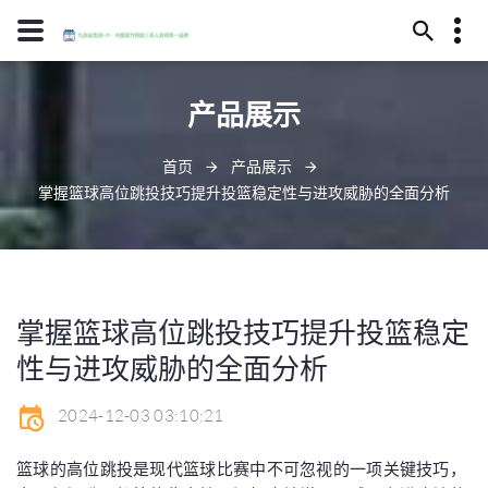
13594780211
产品展示
淮南市勉酷城224号
infantileundefined
首页
产品展示
掌握篮球高位跳投技巧提升投篮稳定性与进攻威胁的全面分析
掌握篮球高位跳投技巧提升投篮稳定
性与进攻威胁的全面分析
2024-12-03 03:10:21
篮球的高位跳投是现代篮球比赛中不可忽视的一项关键技巧，