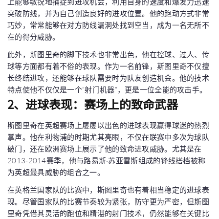
上能够敏锐地捕捉到进攻机会，利用自身的速度和爆发力迅速
突破防线，并为自己创造良好的进攻位置。他的跑动方式非常
巧妙，常常能够在对方防线漏洞处找到空当，成为一名无所不
在的得分威胁。
此外，斯图里奇的脚下技术也非常出色，他在控球、过人、传
球等方面都有着不俗的表现。作为一名前锋，斯图里奇不仅擅
长终结进攻，还能够在球队需要时为队友创造机会。他的技术
特点使他不仅仅是一个“射门机器”，更是一位全能的攻击手。
2、进球表现：赛场上的致命武器
斯图里奇在英超赛场上屡屡以出色的进球表现赢得球迷的热烈
掌声。他在利物浦的时期尤其亮眼，不仅在联赛中多次为球队
破门，还在欧洲赛场上展示了他的致命进攻威胁。尤其是在
2013-2014赛季，他与路易斯·苏亚雷斯组成的锋线搭档被称
为英超最具威胁的组合之一。
在英格兰国家队的比赛中，斯图里奇也有着相当稳定的进球表
现。尽管国家队的比赛节奏较为紧张，防守更为严密，但斯图
里奇凭借其灵活的跑位和精湛的射门技术，仍然能够在关键比