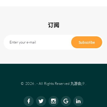
订阅
Enter your e-mail
Subscribe
©
2026
.
- All Rights Reserved
九游会j9
.