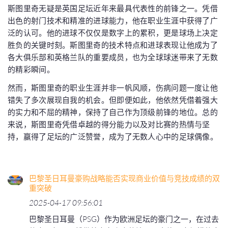
斯图里奇无疑是英国足坛近年来最具代表性的前锋之一。凭借
出色的射门技术和精准的进球能力，他在职业生涯中获得了广
泛的认可。他的进球不仅仅是数字上的累积，更是球场上决定
胜负的关键时刻。斯图里奇的技术特点和进球表现让他成为了
各大俱乐部和英格兰队的重要成员，也为全球球迷带来了无数
的精彩瞬间。
然而，斯图里奇的职业生涯并非一帆风顺，伤病问题一度让他
错失了多次展现自我的机会。但即便如此，他依然凭借着强大
的实力和不屈的精神，保持了自己作为顶级前锋的地位。总的
来说，斯图里奇凭借卓越的得分能力以及对比赛的热情与坚
持，赢得了足坛的广泛赞誉，成为了无数人心中的足球偶像。
巴黎圣日耳曼豪购战略能否实现商业价值与竞技成绩的双
重突破
2025-04-17 09:56:01
巴黎圣日耳曼（PSG）作为欧洲足坛的豪门之一，在过去