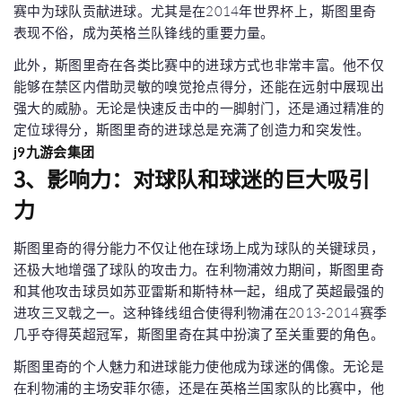
赛中为球队贡献进球。尤其是在2014年世界杯上，斯图里奇
表现不俗，成为英格兰队锋线的重要力量。
此外，斯图里奇在各类比赛中的进球方式也非常丰富。他不仅
能够在禁区内借助灵敏的嗅觉抢点得分，还能在远射中展现出
强大的威胁。无论是快速反击中的一脚射门，还是通过精准的
定位球得分，斯图里奇的进球总是充满了创造力和突发性。
j9九游会集团
3、影响力：对球队和球迷的巨大吸引
力
斯图里奇的得分能力不仅让他在球场上成为球队的关键球员，
还极大地增强了球队的攻击力。在利物浦效力期间，斯图里奇
和其他攻击球员如苏亚雷斯和斯特林一起，组成了英超最强的
进攻三叉戟之一。这种锋线组合使得利物浦在2013-2014赛季
几乎夺得英超冠军，斯图里奇在其中扮演了至关重要的角色。
斯图里奇的个人魅力和进球能力使他成为球迷的偶像。无论是
在利物浦的主场安菲尔德，还是在英格兰国家队的比赛中，他