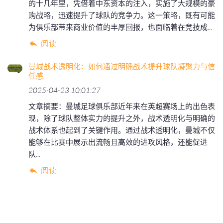
的十几年里，凭借着中东资本的注入，实施了大规模的豪
购战略，迅速提升了球队的竞争力。这一策略，既有可能
为俱乐部带来商业价值的丰厚回报，也面临着在竞技成...
阅读
曼城战术透明化：如何通过明确战术提升球队凝聚力与信
任感
2025-04-23 10:01:27
文章摘要：曼城足球俱乐部近年来在英超赛场上的出色表
现，除了球队整体实力的提升之外，战术透明化与明确的
战术体系也起到了关键作用。通过战术透明化，曼城不仅
能够在比赛中展示出流畅且高效的进攻风格，还能促进
队...
阅读