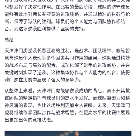
时刻发挥了决定性作用。在比赛的最后阶段，球队的防守球员
能够有效地封堵长春亚泰的进攻线路，并通过精准的拦截与抢
断，保障了球队的胜利。球员们的个人能力与团队协作相结
合，为这场逆袭胜利提供了坚实的支持。
总结：
天津津门虎逆袭长春亚泰的胜利，是战术、团队精神、教练智
慧与球员个人表现等多个因素共同作用的结果。球队通过精妙
的战术布局与高效的配合，成功化解了对手的进攻威胁，并在
关键时刻实现了逆袭。这种集体协作与个人能力的结合，使得
津门虎在比赛中展现了强大的竞争力。
从整体上来看，天津津门虎能够逆袭成功的背后，离不开其教
练团队的精准指挥与球员们的高水平发挥。而球队凝聚力和精
神风貌的表现，也让这场胜利更加令人赞叹。未来，天津津门
虎将继续依靠团队合作与战术智慧，在更高水平的比赛中展现
出更加出色的竞技状态。