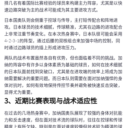
择几名有着国际比赛经验的球员来构建主力阵容，尤其是以快
速边路突破为主的战术可能成为其主要进攻方式。
日本国奥队则会侧重于控球与传导，主打短传配合和阵地进
攻。日本球员的技术细腻，传球精准，尤其在边路的进攻配合
上非常注重节奏变化。在本次热身赛中，日本队很可能会采用
4-2-3-1的阵型，通过后腰的双核组合来加强中场的控制，同
时通过边路球员的插上形成进攻压力。
两队的战术布置虽然各自有优势，但也面临着不同的挑战。加
纳的阵容中有许多以身体素质为基础的球员，如何在技术细腻
的日本队面前找到突破口，尤其是在进攻端的效率上将成为加
纳需要解决的重要问题。而日本队则需要在面对加纳强悍的身
体对抗时，如何有效地保持传控节奏并避免被快速反击突破，
显得尤为重要。
3、近期比赛表现与战术适应性
在过去的几场热身赛中，加纳国奥队展现了较强的身体对抗能
力和反击速度，但在面对技术流的球队时，往往在控球和传球
精度上有所欠缺。特别是在面对速度较慢但技术较为精湛的球