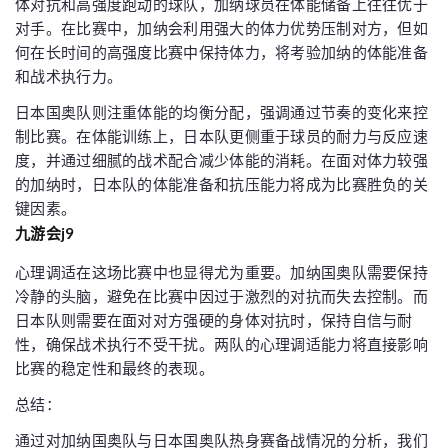
体对抗和高强度跑动的球队，加纳球员在体能储备上往往优于
对手。在比赛中，加纳会利用强大的体力优势压制对方，但如
何在长时间的高强度比赛中保持体力，将考验加纳的体能准备
和战术执行力。
日本国奥队则注重体能的均衡分配，强调通过节奏的变化来控
制比赛。在体能训练上，日本队更侧重于球员的耐力与反应速
度，并通过细腻的战术配合减少体能的消耗。在面对体力较强
的加纳时，日本队的体能准备和抗压能力将成为比赛胜负的关
键因素。
九游会j9
心理调适在这场比赛中也显得尤为重要。加纳国奥队需要保持
冷静的头脑，避免在比赛中因过于激烈的对抗而失去控制。而
日本队则需要在面对对方强硬的身体对抗时，保持自信与耐
性，确保战术执行不受干扰。两队的心理调适能力将直接影响
比赛的稳定性和最终的表现。
总结：
通过对加纳国奥队与日本国奥队热身赛备战情况的分析，我们