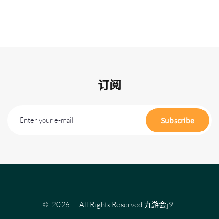
订阅
Enter your e-mail
Subscribe
©
2026
.
- All Rights Reserved
九游会j9
.