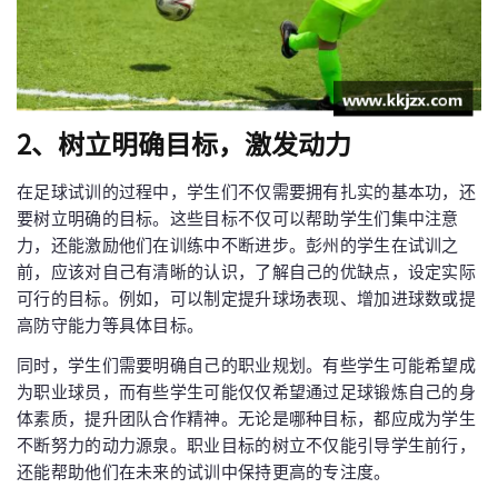
2、树立明确目标，激发动力
在足球试训的过程中，学生们不仅需要拥有扎实的基本功，还
要树立明确的目标。这些目标不仅可以帮助学生们集中注意
力，还能激励他们在训练中不断进步。彭州的学生在试训之
前，应该对自己有清晰的认识，了解自己的优缺点，设定实际
可行的目标。例如，可以制定提升球场表现、增加进球数或提
高防守能力等具体目标。
同时，学生们需要明确自己的职业规划。有些学生可能希望成
为职业球员，而有些学生可能仅仅希望通过足球锻炼自己的身
体素质，提升团队合作精神。无论是哪种目标，都应成为学生
不断努力的动力源泉。职业目标的树立不仅能引导学生前行，
还能帮助他们在未来的试训中保持更高的专注度。