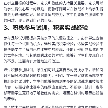
在树立目标的过程中，家长和教练的支持至关重要。家长可以
为学生提供心理上的鼓励，而教练则可以在技战术上给学生提
供更为详细的指导。通过共同的努力，学生们能够克服训练中
的困难，逐步达到自己的目标。
3、积极参与试训，积累实战经验
参与足球试训是提高竞技水平的关键途径之一。彭州学生应该
抓住每一个试训的机会，通过实战积累经验。这些实战经验不
仅帮助学生了解自己在比赛中的表现，还能让他们熟悉试训中
的竞争环境。与其他优秀球员的对抗，能够让学生们发现自己
的不足，进而有针对性地进行改进。
通过积极参加试训，学生们可以提高自己的竞技水平，增加面
对不同风格球员时的应对能力。例如，在一些足球俱乐部或学
校组织的试训中，学生们能够接触到更多的足球战术和技战术
内容，从而提高比赛中的临场应变能力。不断参与试训，也能
够帮助学生更好地了解教练的需求，进而在试训时展示出最佳
的表现。
除了技术层面的积累，试训还能够帮助学生们建立更强的团队