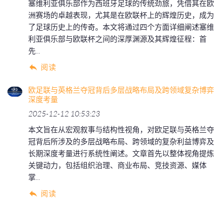
塞维利亚俱乐部作为西班牙足球的传统劲旅，凭借其在欧
洲赛场的卓越表现，尤其是在欧联杯上的辉煌历史，成为
了足球历史上的传奇。本文将通过四个方面详细阐述塞维
利亚俱乐部与欧联杯之间的深厚渊源及其辉煌征程：首
先...
阅读
欧足联与英格兰夺冠背后多层战略布局及跨领域复杂博弈
深度考量
2025-12-12 10:53:23
本文旨在从宏观叙事与结构性视角，对欧足联与英格兰夺
冠背后所涉及的多层战略布局、跨领域的复杂利益博弈及
长期深度考量进行系统性阐述。文章首先以整体视角提炼
关键动力，包括组织治理、商业布局、竞技资源、媒体
掌...
阅读