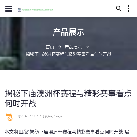
13594780211
产品展示
淮南市勉酷城224号
infantileundefined
首页
产品展示
揭秘下庙澳洲杯赛程与精彩赛事看点何时开战
揭秘下庙澳洲杯赛程与精彩赛事看点
何时开战
2025-12-11 09:54:55
本文将围绕“揭秘下庙澳洲杯赛程与精彩赛事看点何时开战”展