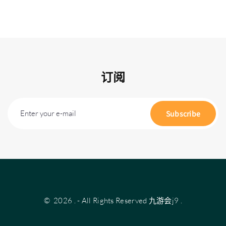
订阅
Enter your e-mail
Subscribe
©
2026
.
- All Rights Reserved
九游会j9
.