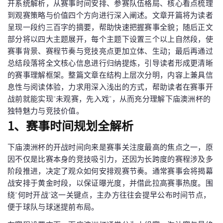
开系统解析，从赛事时间安排、参赛队伍格局、核心看点梳理
到观赛策略与价值四个方向进行深入阐述。文章开篇将为读者
呈现一段约三百字的摘要，帮助快速把握赛事全貌；随后正文
部分将以四大主题展开，每个主题下设置三个以上自然段，使
赛事背景、赛程节奏与竞技亮点更加立体、生动；最后再通过
总结段落将全文核心信息进行归纳提炼，引导读者形成更清晰
的赛事理解框架。整篇文章在结构上层次分明，内容上兼具信
息性与阅读体验，力求用深入浅出的方式，帮助读者在赛事开
战前就能实现“未观赛，先入戏”，从而充分理解下庙澳洲杯的
独特魅力与竞技价值。
1、赛事时间规划全解析
下庙澳洲杯的开战时间向来是赛事关注度最高的焦点之一，原
因不仅是比赛本身的竞技吸引力，还因为长跨度的赛程涉及多
阶段推进，决定了观众如何安排观赛节奏。通常赛事会将揭幕
战安排于黄金时段，以保证曝光度，并借此拉高赛事热度。围
绕“何时开战”这一关键点，主办方往往会提早公布时间节点，
便于球队与球迷提前布局。