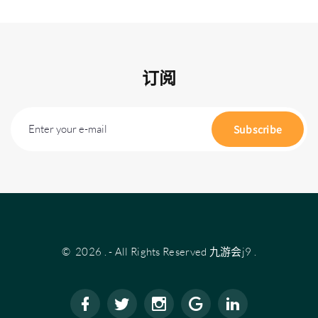
订阅
Enter your e-mail
Subscribe
©
2026
.
- All Rights Reserved
九游会j9
.