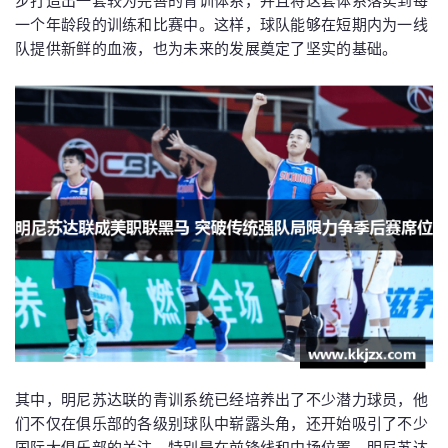
步打造出一套较为完善的青训体系，并且将这套体系落实到每
一个年龄段的训练和比赛中。这样，球队能够在短期内为一线
队提供新鲜的血液，也为未来的发展奠定了坚实的基础。
其中，明尼苏达联的青训系统已经培养出了不少潜力球员，他
们不仅在俱乐部的各级别球队中崭露头角，还开始吸引了不少
国际大俱乐部的关注。特别是在前锋线和中场位置，明尼苏达