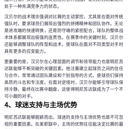
处于一种充满竞争力的状态。
汉贝尔的战术理念强调对比赛的主动掌控，尤其是在面对传统
强队时，要求球员们展现出强烈的拼搏精神和团队协作。无论
是进攻端的快速转换，还是防守端的紧密配合，球队的整体战
术体系都展现出极强的连贯性。在赛季中的关键时刻，汉贝尔
还能够调整球队的阵型和战术，使球队在面对不同类型对手时
具有更多的应变能力。
更重要的是，汉贝尔在心理层面的调节和领导能力也是明尼苏
达联能够不断突破的关键因素。他注重建立起球员之间的信任
与合作，常常通过团队建设和个别指导的方式，使球员们保持
高昂的斗志和专注度。在面对逆境时，汉贝尔能够引导球队保
持冷静，最终在比赛中翻盘，这使得明尼苏达联成为了一个不
可小觑的对手。
4、球迷支持与主场优势
明尼苏达联能够脱颖而出，球迷的支持与主场优势也是不可忽
视的重要因素。在美职联中，主场的优势往往能决定比赛的最