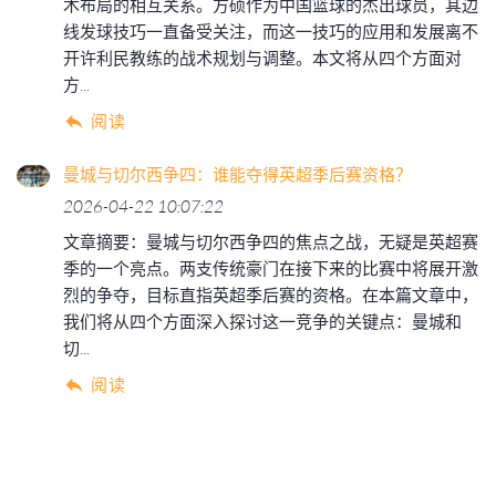
术布局的相互关系。方硕作为中国篮球的杰出球员，其边
线发球技巧一直备受关注，而这一技巧的应用和发展离不
开许利民教练的战术规划与调整。本文将从四个方面对
方...
阅读
曼城与切尔西争四：谁能夺得英超季后赛资格？
2026-04-22 10:07:22
文章摘要：曼城与切尔西争四的焦点之战，无疑是英超赛
季的一个亮点。两支传统豪门在接下来的比赛中将展开激
烈的争夺，目标直指英超季后赛的资格。在本篇文章中，
我们将从四个方面深入探讨这一竞争的关键点：曼城和
切...
阅读