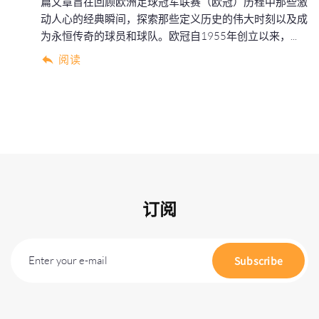
篇文章旨在回顾欧洲足球冠军联赛（欧冠）历程中那些激
动人心的经典瞬间，探索那些定义历史的伟大时刻以及成
为永恒传奇的球员和球队。欧冠自1955年创立以来，...
阅读
订阅
Enter your e-mail
Subscribe