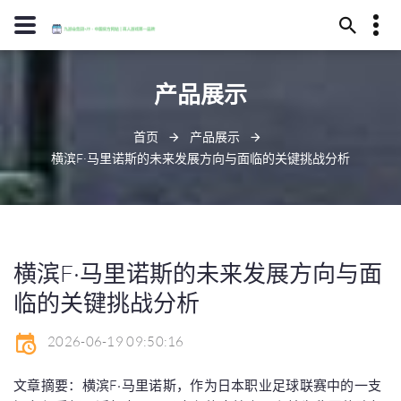
13594780211
产品展示
淮南市勉酷城224号
infantileundefined
首页
产品展示
横滨F·马里诺斯的未来发展方向与面临的关键挑战分析
横滨F·马里诺斯的未来发展方向与面
临的关键挑战分析
2026-06-19 09:50:16
文章摘要：横滨F·马里诺斯，作为日本职业足球联赛中的一支