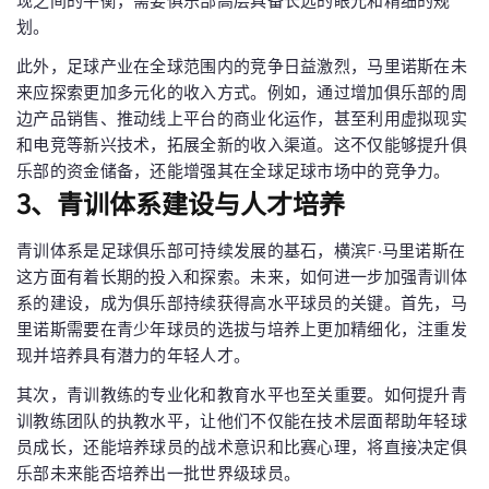
现之间的平衡，需要俱乐部高层具备长远的眼光和精细的规
划。
此外，足球产业在全球范围内的竞争日益激烈，马里诺斯在未
来应探索更加多元化的收入方式。例如，通过增加俱乐部的周
边产品销售、推动线上平台的商业化运作，甚至利用虚拟现实
和电竞等新兴技术，拓展全新的收入渠道。这不仅能够提升俱
乐部的资金储备，还能增强其在全球足球市场中的竞争力。
3、青训体系建设与人才培养
青训体系是足球俱乐部可持续发展的基石，横滨F·马里诺斯在
这方面有着长期的投入和探索。未来，如何进一步加强青训体
系的建设，成为俱乐部持续获得高水平球员的关键。首先，马
里诺斯需要在青少年球员的选拔与培养上更加精细化，注重发
现并培养具有潜力的年轻人才。
其次，青训教练的专业化和教育水平也至关重要。如何提升青
训教练团队的执教水平，让他们不仅能在技术层面帮助年轻球
员成长，还能培养球员的战术意识和比赛心理，将直接决定俱
乐部未来能否培养出一批世界级球员。