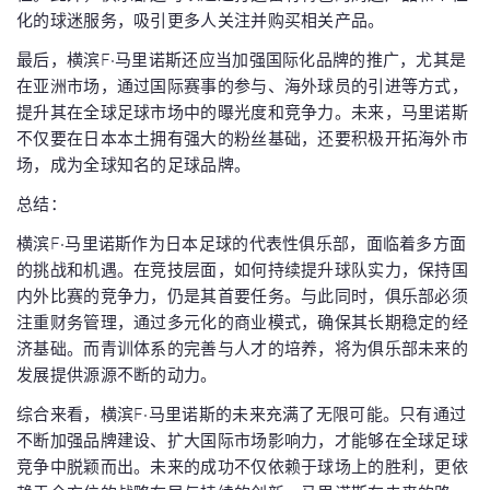
化的球迷服务，吸引更多人关注并购买相关产品。
最后，横滨F·马里诺斯还应当加强国际化品牌的推广，尤其是
在亚洲市场，通过国际赛事的参与、海外球员的引进等方式，
提升其在全球足球市场中的曝光度和竞争力。未来，马里诺斯
不仅要在日本本土拥有强大的粉丝基础，还要积极开拓海外市
场，成为全球知名的足球品牌。
总结：
横滨F·马里诺斯作为日本足球的代表性俱乐部，面临着多方面
的挑战和机遇。在竞技层面，如何持续提升球队实力，保持国
内外比赛的竞争力，仍是其首要任务。与此同时，俱乐部必须
注重财务管理，通过多元化的商业模式，确保其长期稳定的经
济基础。而青训体系的完善与人才的培养，将为俱乐部未来的
发展提供源源不断的动力。
综合来看，横滨F·马里诺斯的未来充满了无限可能。只有通过
不断加强品牌建设、扩大国际市场影响力，才能够在全球足球
竞争中脱颖而出。未来的成功不仅依赖于球场上的胜利，更依