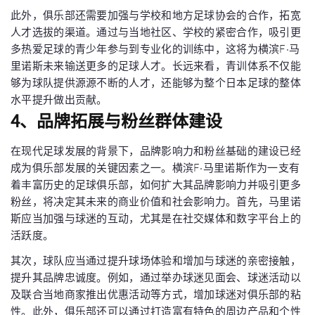
此外，俱乐部还需要加强与学校和地方足球协会的合作，拓宽
人才选拔的渠道。通过与当地社区、学校的紧密合作，吸引更
多热爱足球的青少年参与到专业化的训练中，这将为横滨F·马
里诺斯未来输送更多的足球人才。长远来看，青训体系不仅能
够为球队提供源源不断的人才，还能够为整个日本足球的整体
水平提升做出贡献。
4、品牌拓展与粉丝群体建设
在现代足球发展的背景下，品牌影响力和粉丝基础的建设已经
成为俱乐部发展的关键因素之一。横滨F·马里诺斯作为一支有
着丰富历史的足球俱乐部，如何扩大其品牌影响力并吸引更多
粉丝，将决定其未来的商业价值和社会影响力。首先，马里诺
斯应当加强与球迷的互动，尤其是在社交媒体和数字平台上的
活跃度。
其次，球队应当通过提升球场体验和增加与球迷的亲密接触，
提升其品牌忠诚度。例如，通过举办球迷见面会、球迷活动以
及联合当地商家推出优惠活动等方式，增加球迷对俱乐部的粘
性。此外，俱乐部还可以通过打造富有特色的周边产品和个性