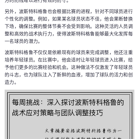
方的防线难以进行有效的防守。
另外，波斯特科格鲁也会根据比赛的进程，针对不同球员进行
个性化的调整。例如，如果某名球员状态不佳，他会果断替换
下场，确保比赛的整体节奏不会受到影响。这种灵活的人员调
整和高效的战术执行力，使得波斯特科格鲁能够最大化发挥每
一名球员的潜力。
波斯特科格鲁不仅仅是依赖现有的球员来完成调整，他还注重
培养年轻球员。在比赛中，他会适时让年轻球员进入比赛，给
予他们更多的比赛经验和机会。这种做法不仅激发了年轻球员
的斗志，也为球队注入了新鲜的血液，增加了球队的活力和创
造力。