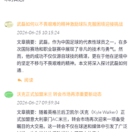
武磊如何以不畏艰难的精神激励球队克服困境迎接挑战
2026-06-25 10:15:24
文章摘要：武磊，作为中国足球的代表性球员之一，在多
次国际赛场和职业联赛中展现了非凡的技术与勇气。然
而，他的成功不仅仅源自球技的精湛，更在于他在逆境中
的坚定不移与不畏艰难的精神。本文将深入探讨武磊如何
通...
阅读
沃克正式加盟米兰 转会市场再添重要新动态
2026-06-27 09:59:34
文章摘要：随着英格兰后卫凯尔·沃克（Kyle Walker）正
式加盟意大利豪门AC米兰，转会市场再次迎来一项备受
瞩目的大交易。这一转会不仅在球迷和媒体中引发了广泛