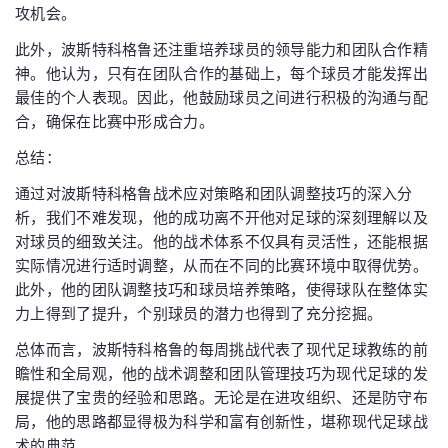
攻机会。
此外，波斯特科格鲁还注重培养球员的领导能力和团队合作精
神。他认为，只有在团队合作的基础上，每个球员才能发挥出
最佳的个人表现。因此，他鼓励球员之间进行积极的沟通与配
合，确保在比赛中形成合力。
总结：
通过对波斯特科格鲁战术应对策略和团队调整技巧的深入分
析，我们不难发现，他的成功离不开他对足球的深刻理解以及
对球员的细致关注。他的战术体系不仅具有灵活性，还能根据
实际情况进行适时调整，从而在不同的比赛环境中取得优势。
此外，他的团队调整技巧和球员培养策略，使得球队在整体实
力上得到了提升，个别球员的潜力也得到了充分挖掘。
总体而言，波斯特科格鲁的每周挑战代表了现代足球教练的前
瞻性和全局观，他的战术调整和团队管理技巧为现代足球的发
展提供了宝贵的经验和思路。无论是在进攻组织、还是防守布
局，他的思路都显得极为科学和富有创新性，堪称现代足球战
术的典范。