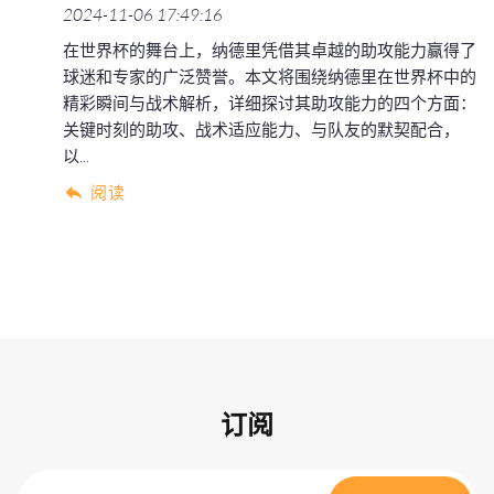
2024-11-06 17:49:16
在世界杯的舞台上，纳德里凭借其卓越的助攻能力赢得了
球迷和专家的广泛赞誉。本文将围绕纳德里在世界杯中的
精彩瞬间与战术解析，详细探讨其助攻能力的四个方面：
关键时刻的助攻、战术适应能力、与队友的默契配合，
以...
阅读
订阅