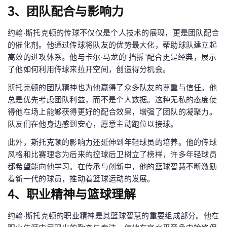
3、团队配合与影响力
约翰·斯托克顿的传球不仅仅是个人技术的展现，更是团队配合
的催化剂。他通过传球将队友的优势最大化，帮助球队建立起
高效的进攻体系。他与卡尔·马龙的“挡拆”配合更是经典，展示
了他如何利用传球来拉开空间，创造得分机会。
斯托克顿的团队精神也为他赢得了众多队友的尊重与信任。他
总是优先考虑团队利益，而不是个人数据。这种无私的态度使
得他在场上能够获得更好的配合效果，增强了团队的凝聚力。
队友们在他身边感到安心，愿意主动跑位以接球。
此外，斯托克顿的影响力还延伸到年轻球员的培养。他的传球
风格和比赛理念为后来的控球后卫树立了榜样，许多年轻球员
都希望能向他学习。在传承与创新中，他的篮球智慧不断激励
着新一代的球员，推动着篮球运动的发展。
4、职业精神与篮球理解
约翰·斯托克顿的职业精神是其篮球智慧的重要组成部分。他在